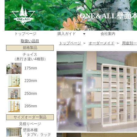
ONE&ALL壁
トップページ
購入ガイド
会社案内
取扱い品目
トップページ
＞
オーダーメイド
＞
用途別一
規格製品
チョイス
（奥行き違い4種類）
175mm
220mm
250mm
295mm
サイズオーダー製品
見積りページ
壁面本棚
「タブV」ラック