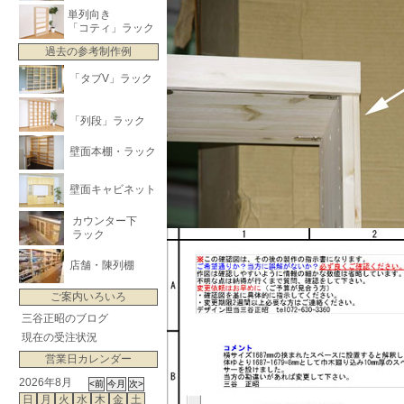
単列向き
「コティ」ラック
過去の参考制作例
「タブV」ラック
「列段」ラック
壁面本棚・ラック
壁面キャビネット
カウンター下
ラック
店舗・陳列棚
ご案内いろいろ
三谷正昭のブログ
現在の受注状況
営業日カレンダー
2026年8月
日
月
火
水
木
金
土