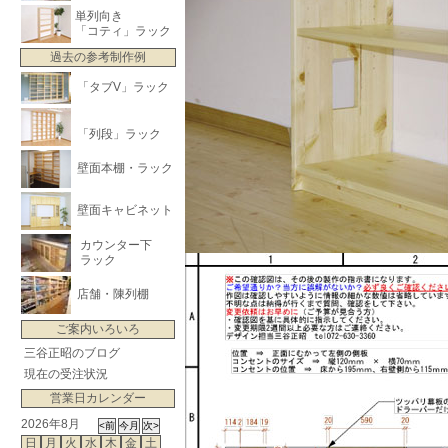
単列向き
「コティ」ラック
過去の参考制作例
「タブV」ラック
「列段」ラック
壁面本棚・ラック
壁面キャビネット
カウンター下
ラック
店舗・陳列棚
ご案内いろいろ
三谷正昭のブログ
現在の受注状況
営業日カレンダー
2026年8月
日
月
火
水
木
金
土