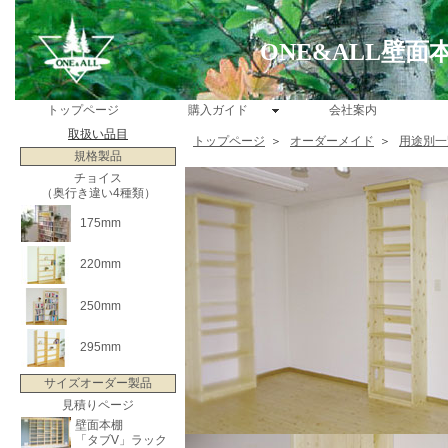
ONE&ALL壁
トップページ
購入ガイド
会社案内
取扱い品目
トップページ
＞
オーダーメイド
＞
用途別一
規格製品
チョイス
（奥行き違い4種類）
175mm
220mm
250mm
295mm
サイズオーダー製品
見積りページ
壁面本棚
「タブV」ラック