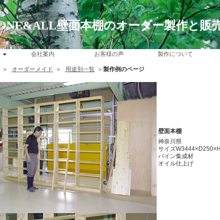
ONE&ALL壁面本棚のオーダー製作と販
会社案内
お客様の声
製作について
＞
オーダーメイド
＞
用途別一覧
＞
製作例のページ
壁面本棚
神奈川県
サイズW3444×D250×H
パイン集成材
オイル仕上げ