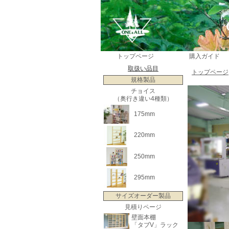
トップページ
購入ガイド
取扱い品目
トップページ
規格製品
チョイス
（奥行き違い4種類）
175mm
220mm
250mm
295mm
サイズオーダー製品
見積りページ
壁面本棚
「タブV」ラック