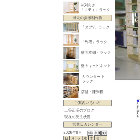
単列向き
「コティ」ラック
過去の参考制作例
「タブV」ラック
「列段」ラック
壁面本棚・ラック
壁面キャビネット
カウンター下
ラック
店舗・陳列棚
ご案内いろいろ
三谷正昭のブログ
現在の受注状況
営業日カレンダー
2026年8月
日
月
火
水
木
金
土