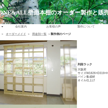
ONE&ALL壁面本棚のオーダー製作と販
会社案内
お客様の声
製作について
＞
オーダーメイド
＞
用途別一覧
＞
製作例のページ
列段ラック
大阪府
サイズW1826×D319×H
パイン集成材
オイル仕上げ