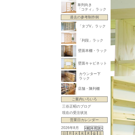
単列向き
「コティ」ラック
過去の参考制作例
「タブV」ラック
「列段」ラック
壁面本棚・ラック
壁面キャビネット
カウンター下
ラック
店舗・陳列棚
ご案内いろいろ
三谷正昭のブログ
現在の受注状況
営業日カレンダー
2026年8月
日
月
火
水
木
金
土