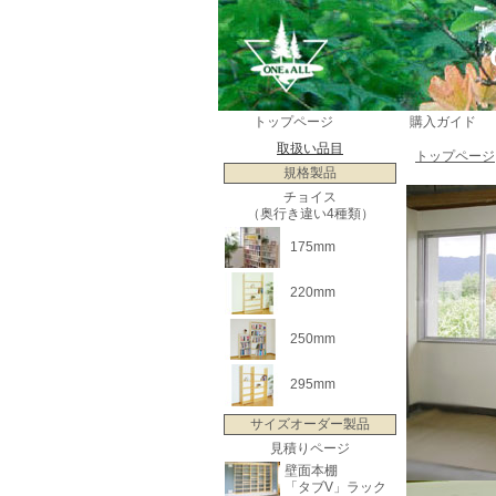
トップページ
購入ガイド
取扱い品目
トップページ
規格製品
チョイス
（奥行き違い4種類）
175mm
220mm
250mm
295mm
サイズオーダー製品
見積りページ
壁面本棚
「タブV」ラック