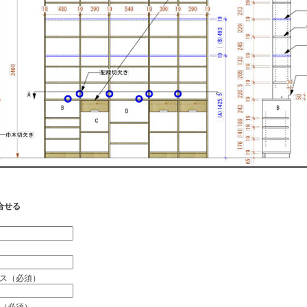
合せる
）
ス（必須）