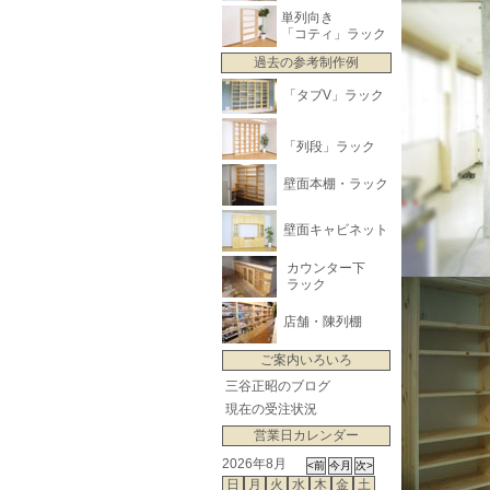
単列向き
「コティ」ラック
過去の参考制作例
「タブV」ラック
「列段」ラック
壁面本棚・ラック
壁面キャビネット
カウンター下
ラック
店舗・陳列棚
ご案内いろいろ
三谷正昭のブログ
現在の受注状況
営業日カレンダー
2026年8月
日
月
火
水
木
金
土