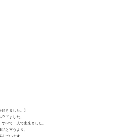
を頂きました。】
み立てました。
、すべて一人で出来ました。
商品と言うより、
喜んでいます！