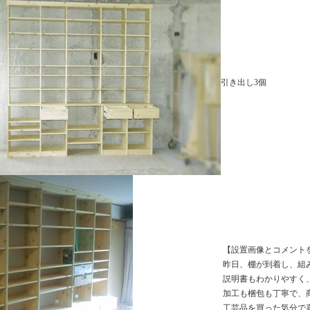
引き出し3個
【設置画像とコメント
昨日、棚が到着し、組
説明書もわかりやすく
加工も梱包も丁寧で、
工芸品を買った気分で