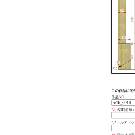
この作品に問
作品NO
*
お名前(必須
*
メールアドレ