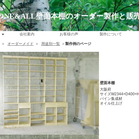
ONE&ALL壁面本棚のオーダー製作と販
会社案内
お客様の声
製作について
＞
オーダーメイド
＞
用途別一覧
＞
製作例のページ
壁面本棚
大阪府
サイズW2344×D400×H
パイン集成材
オイル仕上げ