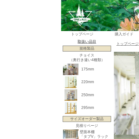
トップページ
購入ガイド
取扱い品目
トップページ
規格製品
チョイス
（奥行き違い4種類）
175mm
220mm
250mm
295mm
サイズオーダー製品
見積りページ
壁面本棚
「タブV」ラック