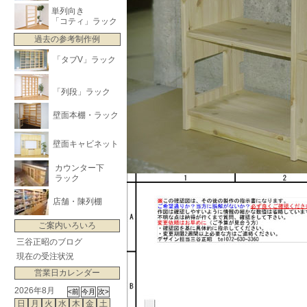
単列向き
「コティ」ラック
過去の参考制作例
「タブV」ラック
「列段」ラック
壁面本棚・ラック
壁面キャビネット
カウンター下
ラック
店舗・陳列棚
ご案内いろいろ
三谷正昭のブログ
現在の受注状況
営業日カレンダー
2026年8月
日
月
火
水
木
金
土