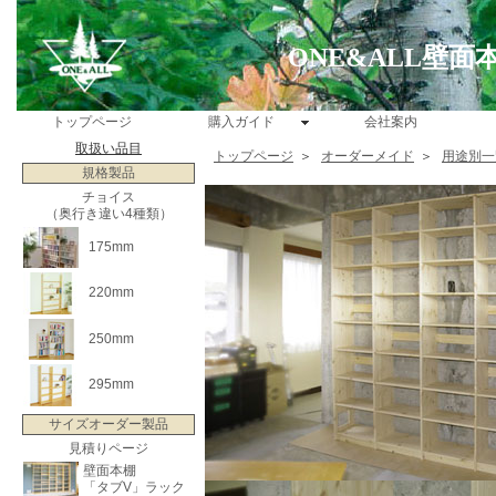
ONE&ALL壁
トップページ
購入ガイド
会社案内
取扱い品目
トップページ
＞
オーダーメイド
＞
用途別一
規格製品
チョイス
（奥行き違い4種類）
175mm
220mm
250mm
295mm
サイズオーダー製品
見積りページ
壁面本棚
「タブV」ラック