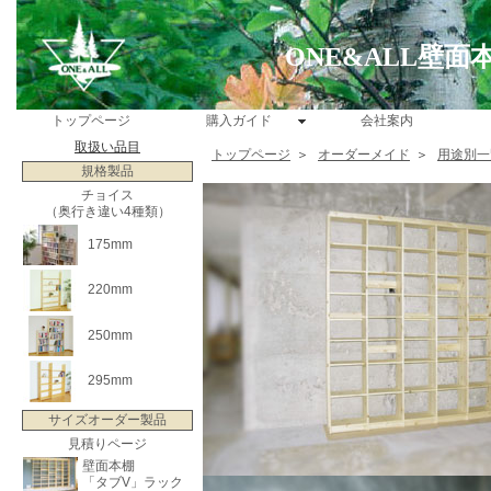
ONE&ALL壁
トップページ
購入ガイド
会社案内
取扱い品目
トップページ
＞
オーダーメイド
＞
用途別一
規格製品
チョイス
（奥行き違い4種類）
175mm
220mm
250mm
295mm
サイズオーダー製品
見積りページ
壁面本棚
「タブV」ラック