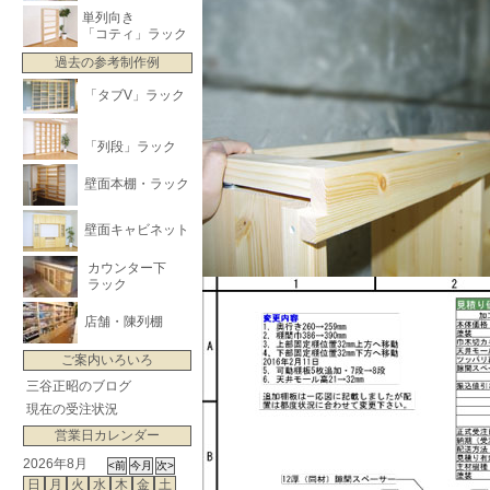
単列向き
「コティ」ラック
過去の参考制作例
「タブV」ラック
「列段」ラック
壁面本棚・ラック
壁面キャビネット
カウンター下
ラック
店舗・陳列棚
ご案内いろいろ
三谷正昭のブログ
現在の受注状況
営業日カレンダー
2026年8月
日
月
火
水
木
金
土