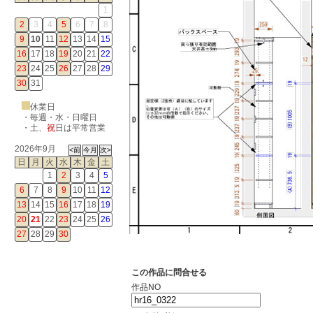
1
2
3
4
5
6
7
8
9
10
11
12
13
14
15
16
17
18
19
20
21
22
23
24
25
26
27
28
29
30
31
休業日
・毎週・水・日曜日
・
土
、
祝
日は平常営業
2026年9月
日
月
火
水
木
金
土
1
2
3
4
5
6
7
8
9
10
11
12
13
14
15
16
17
18
19
20
21
22
23
24
25
26
27
28
29
30
この作品に問合せる
作品NO