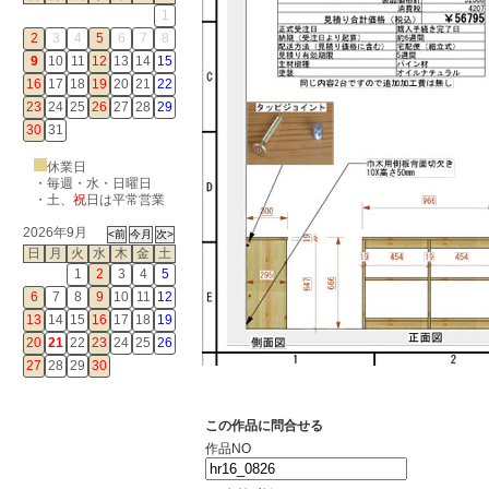
1
2
3
4
5
6
7
8
9
10
11
12
13
14
15
16
17
18
19
20
21
22
23
24
25
26
27
28
29
30
31
休業日
・毎週・水・日曜日
・
土
、
祝
日は平常営業
2026年9月
日
月
火
水
木
金
土
1
2
3
4
5
6
7
8
9
10
11
12
13
14
15
16
17
18
19
20
21
22
23
24
25
26
27
28
29
30
この作品に問合せる
作品NO