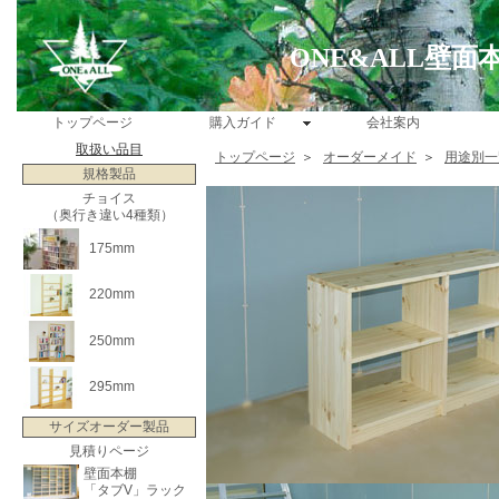
ONE&ALL壁
トップページ
購入ガイド
会社案内
取扱い品目
トップページ
＞
オーダーメイド
＞
用途別一
規格製品
チョイス
（奥行き違い4種類）
175mm
220mm
250mm
295mm
サイズオーダー製品
見積りページ
壁面本棚
「タブV」ラック