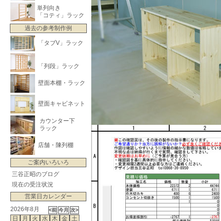
単列向き
「コティ」ラック
過去の参考制作例
「タブV」ラック
「列段」ラック
壁面本棚・ラック
壁面キャビネット
カウンター下
ラック
店舗・陳列棚
ご案内いろいろ
三谷正昭のブログ
現在の受注状況
営業日カレンダー
2026年8月
日
月
火
水
木
金
土