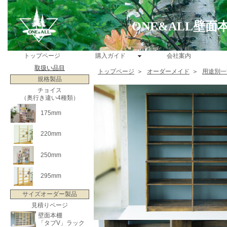
ONE&ALL壁
トップページ
購入ガイド
会社案内
取扱い品目
トップページ
＞
オーダーメイド
＞
用途別一
規格製品
チョイス
（奥行き違い4種類）
175mm
220mm
250mm
295mm
サイズオーダー製品
見積りページ
壁面本棚
「タブV」ラック