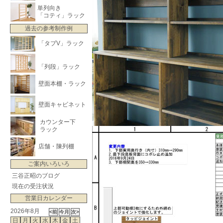
単列向き
「コティ」ラック
過去の参考制作例
「タブV」ラック
「列段」ラック
壁面本棚・ラック
壁面キャビネット
カウンター下
ラック
店舗・陳列棚
ご案内いろいろ
三谷正昭のブログ
現在の受注状況
営業日カレンダー
2026年8月
日
月
火
水
木
金
土