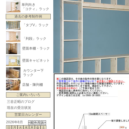
単列向き
「コティ」ラック
過去の参考制作例
「タブV」ラック
「列段」ラック
壁面本棚・ラック
壁面キャビネット
カウンター下
ラック
店舗・陳列棚
ご案内いろいろ
三谷正昭のブログ
現在の受注状況
営業日カレンダー
2026年8月
日
月
火
水
木
金
土