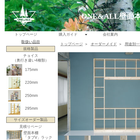
ONE&ALL壁
トップページ
購入ガイド
会社案内
取扱い品目
トップページ
＞
オーダーメイド
＞
用途別一
規格製品
チョイス
（奥行き違い4種類）
175mm
220mm
250mm
295mm
サイズオーダー製品
見積りページ
壁面本棚
「タブV」ラック