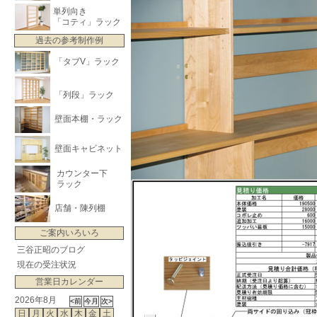
単列向き
「コティ」ラック
過去の参考制作例
「タブV」ラック
「列段」ラック
壁面本棚・ラック
壁面キャビネット
カウンター下
ラック
店舗・陳列棚
ご案内いろいろ
三谷正昭のブログ
現在の受注状況
営業日カレンダー
2026年8月
日
月
火
水
木
金
土