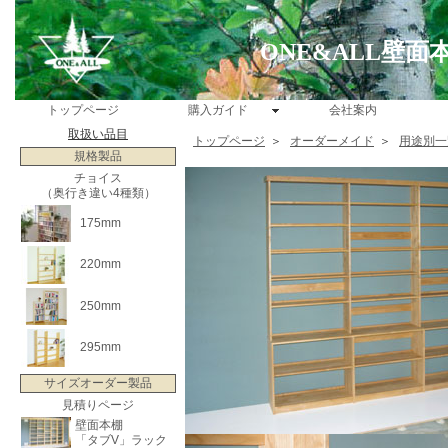
ONE&ALL壁
トップページ
購入ガイド
会社案内
取扱い品目
トップページ
＞
オーダーメイド
＞
用途別一
規格製品
チョイス
（奥行き違い4種類）
175mm
220mm
250mm
295mm
サイズオーダー製品
見積りページ
壁面本棚
「タブV」ラック