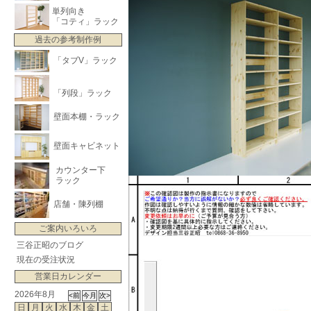
単列向き
「コティ」ラック
過去の参考制作例
「タブV」ラック
「列段」ラック
壁面本棚・ラック
壁面キャビネット
カウンター下
ラック
店舗・陳列棚
ご案内いろいろ
三谷正昭のブログ
現在の受注状況
営業日カレンダー
2026年8月
日
月
火
水
木
金
土