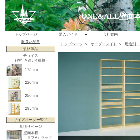
ONE&ALL壁
トップページ
購入ガイド
会社案内
取扱い品目
トップページ
＞
オーダーメイド
＞
用途別一
規格製品
チョイス
（奥行き違い4種類）
175mm
220mm
250mm
295mm
サイズオーダー製品
見積りページ
壁面本棚
「タブV」ラック