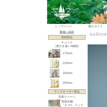
トップページ
購入ガイド
取扱い品目
トップページ
規格製品
チョイス
（奥行き違い4種類）
175mm
220mm
250mm
295mm
サイズオーダー製品
見積りページ
壁面本棚
「タブV」ラック