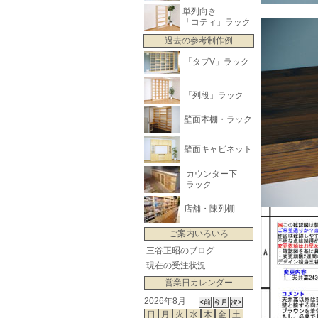
単列向き
「コティ」ラック
過去の参考制作例
「タブV」ラック
「列段」ラック
壁面本棚・ラック
壁面キャビネット
カウンター下
ラック
店舗・陳列棚
ご案内いろいろ
三谷正昭のブログ
現在の受注状況
営業日カレンダー
2026年8月
日
月
火
水
木
金
土