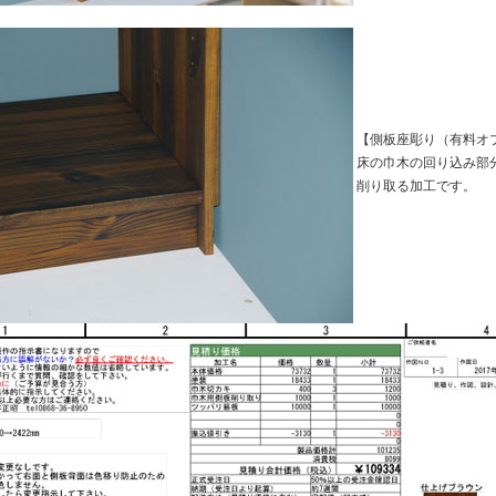
【側板座彫り（有料オ
床の巾木の回り込み部
削り取る加工です。