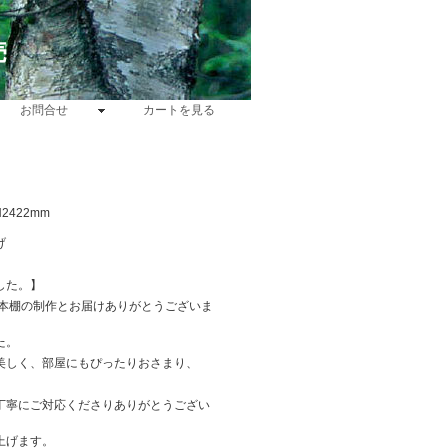
売
お問合せ
カートを見る
2422mm
げ
した。】
、本棚の制作とお届けありがとうございま
た。
美しく、部屋にもぴったりおさまり、
丁寧にご対応くださりありがとうござい
上げます。