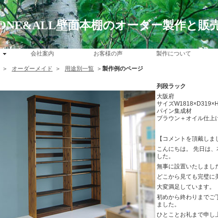
ONE&ALL壁面本棚のオーダー製作と販
会社案内
お客様の声
製作について
＞
オーダーメイド
＞
用途別一覧
＞
製作例のページ
列段ラック
大阪府
サイズW1818×D319×H
パイン集成材
ブラウン＋オイル仕上
【コメントを頂戴しま
こんにちは。 先日は
した。
無事に設置いたしまし
どこから見ても完璧に
大変満足しています。
初めから終わりまでご
ました。
ひとことお礼まで申し