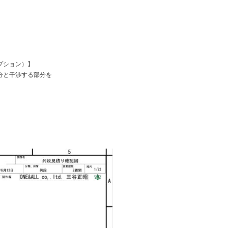
プション）】
分と干渉する部分を