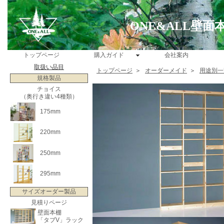
ONE&ALL壁
トップページ
購入ガイド
会社案内
取扱い品目
トップページ
＞
オーダーメイド
＞
用途別一
規格製品
チョイス
（奥行き違い4種類）
175mm
220mm
250mm
295mm
サイズオーダー製品
見積りページ
壁面本棚
「タブV」ラック