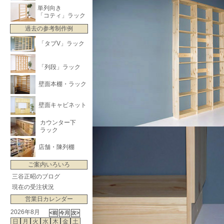
単列向き
「コティ」ラック
過去の参考制作例
「タブV」ラック
「列段」ラック
壁面本棚・ラック
壁面キャビネット
カウンター下
ラック
店舗・陳列棚
ご案内いろいろ
三谷正昭のブログ
現在の受注状況
営業日カレンダー
2026年8月
日
月
火
水
木
金
土