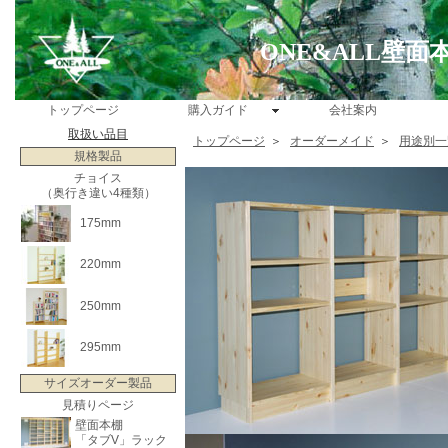
ONE&ALL壁
トップページ
購入ガイド
会社案内
取扱い品目
トップページ
＞
オーダーメイド
＞
用途別一
規格製品
チョイス
（奥行き違い4種類）
175mm
220mm
250mm
295mm
サイズオーダー製品
見積りページ
壁面本棚
「タブV」ラック