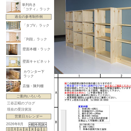
単列向き
「コティ」ラック
過去の参考制作例
「タブV」ラック
「列段」ラック
壁面本棚・ラック
壁面キャビネット
カウンター下
ラック
店舗・陳列棚
ご案内いろいろ
三谷正昭のブログ
現在の受注状況
営業日カレンダー
2026年8月
日
月
火
水
木
金
土