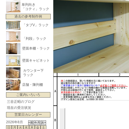
単列向き
「コティ」ラック
過去の参考制作例
「タブV」ラック
「列段」ラック
壁面本棚・ラック
壁面キャビネット
カウンター下
ラック
店舗・陳列棚
ご案内いろいろ
三谷正昭のブログ
現在の受注状況
営業日カレンダー
2026年8月
日
月
火
水
木
金
土