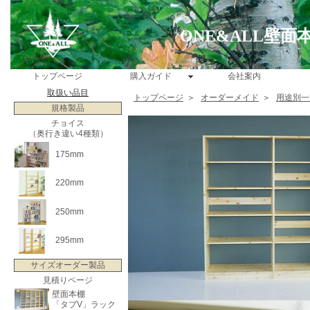
ONE&ALL壁
トップページ
購入ガイド
会社案内
取扱い品目
トップページ
＞
オーダーメイド
＞
用途別一
規格製品
チョイス
（奥行き違い4種類）
175mm
220mm
250mm
295mm
サイズオーダー製品
見積りページ
壁面本棚
「タブV」ラック