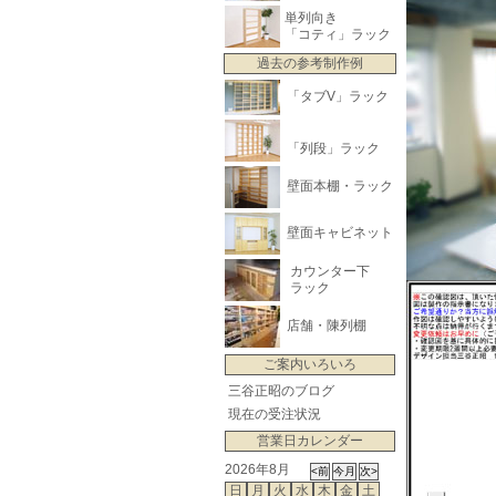
単列向き
「コティ」ラック
過去の参考制作例
「タブV」ラック
「列段」ラック
壁面本棚・ラック
壁面キャビネット
カウンター下
ラック
店舗・陳列棚
ご案内いろいろ
三谷正昭のブログ
現在の受注状況
営業日カレンダー
2026年8月
日
月
火
水
木
金
土