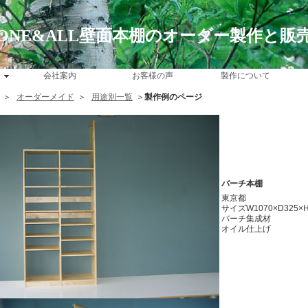
ONE&ALL壁面本棚のオーダー製作と販
会社案内
お客様の声
製作について
＞
オーダーメイド
＞
用途別一覧
＞
製作例のページ
バーチ本棚
東京都
サイズW1070×D325×H
バーチ集成材
オイル仕上げ