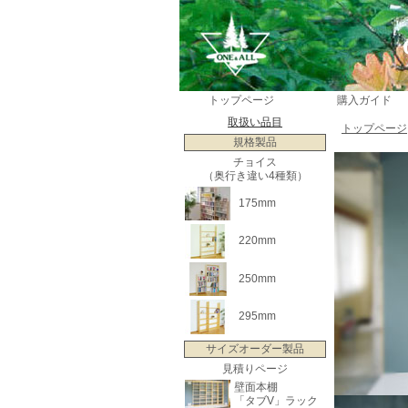
トップページ
購入ガイド
取扱い品目
トップページ
規格製品
チョイス
（奥行き違い4種類）
175mm
220mm
250mm
295mm
サイズオーダー製品
見積りページ
壁面本棚
「タブV」ラック