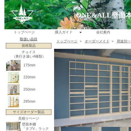
ONE&ALL壁
トップページ
購入ガイド
会社案内
取扱い品目
トップページ
＞
オーダーメイド
＞
用途別一
規格製品
チョイス
（奥行き違い4種類）
175mm
220mm
250mm
295mm
サイズオーダー製品
見積りページ
壁面本棚
「タブV」ラック