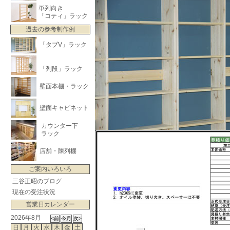
単列向き
「コティ」ラック
過去の参考制作例
「タブV」ラック
「列段」ラック
壁面本棚・ラック
壁面キャビネット
カウンター下
ラック
店舗・陳列棚
ご案内いろいろ
三谷正昭のブログ
現在の受注状況
営業日カレンダー
2026年8月
日
月
火
水
木
金
土