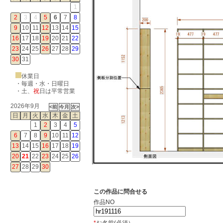
1
2
3
4
5
6
7
8
9
10
11
12
13
14
15
16
17
18
19
20
21
22
23
24
25
26
27
28
29
30
31
休業日
・毎週・水・日曜日
・
土
、
祝
日は平常営業
2026年9月
日
月
火
水
木
金
土
1
2
3
4
5
6
7
8
9
10
11
12
13
14
15
16
17
18
19
20
21
22
23
24
25
26
27
28
29
30
この作品に問合せる
作品NO