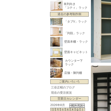
単列向き
「コティ」ラック
過去の参考制作例
「タブV」ラック
「列段」ラック
壁面本棚・ラック
壁面キャビネット
カウンター下
ラック
店舗・陳列棚
ご案内いろいろ
三谷正昭のブログ
現在の受注状況
営業日カレンダー
2026年8月
日
月
火
水
木
金
土