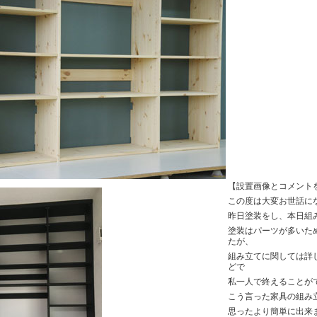
【設置画像とコメント
この度は大変お世話に
昨日塗装をし、本日組
塗装はパーツが多いた
たが、
組み立てに関しては詳
どで
私一人で終えることが
こう言った家具の組み
思ったより簡単に出来