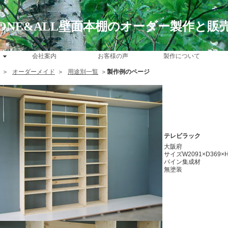
ONE&ALL壁面本棚のオーダー製作と販
会社案内
お客様の声
製作について
＞
オーダーメイド
＞
用途別一覧
＞
製作例のページ
テレビラック
大阪府
サイズW2091×D369×H
パイン集成材
無塗装