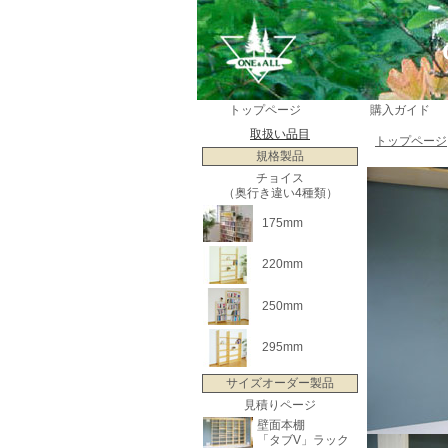
トップページ
購入ガイド
取扱い品目
トップページ
規格製品
チョイス
（奥行き違い4種類）
175mm
220mm
250mm
295mm
サイズオーダー製品
見積りページ
壁面本棚
「タブV」ラック