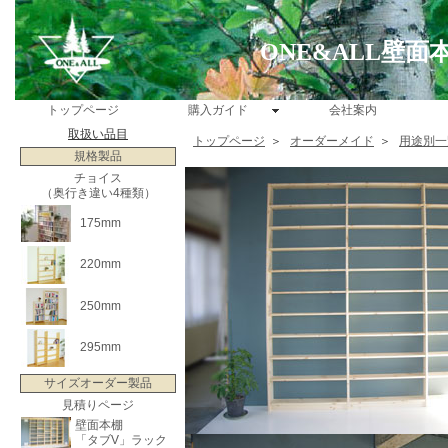
ONE&ALL壁
トップページ
購入ガイド
会社案内
取扱い品目
トップページ
＞
オーダーメイド
＞
用途別一
規格製品
チョイス
（奥行き違い4種類）
175mm
220mm
250mm
295mm
サイズオーダー製品
見積りページ
壁面本棚
「タブV」ラック