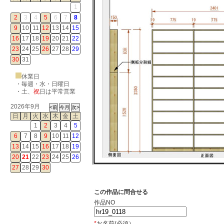
1
2
3
4
5
6
7
8
9
10
11
12
13
14
15
16
17
18
19
20
21
22
23
24
25
26
27
28
29
30
31
休業日
・毎週・水・日曜日
・
土
、
祝
日は平常営業
2026年9月
日
月
火
水
木
金
土
1
2
3
4
5
6
7
8
9
10
11
12
13
14
15
16
17
18
19
20
21
22
23
24
25
26
27
28
29
30
この作品に問合せる
作品NO
*
お名前(必須）