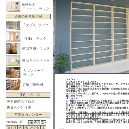
単列向き
「コティ」ラック
過去の参考制作例
「タブV」ラック
「列段」ラック
壁面本棚・ラック
壁面キャビネット
カウンター下
ラック
店舗・陳列棚
ご案内いろいろ
三谷正昭のブログ
現在の受注状況
営業日カレンダー
2026年8月
日
月
火
水
木
金
土