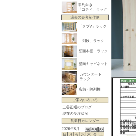
単列向き
「コティ」ラック
過去の参考制作例
「タブV」ラック
「列段」ラック
壁面本棚・ラック
壁面キャビネット
カウンター下
ラック
店舗・陳列棚
ご案内いろいろ
三谷正昭のブログ
現在の受注状況
営業日カレンダー
2026年8月
日
月
火
水
木
金
土