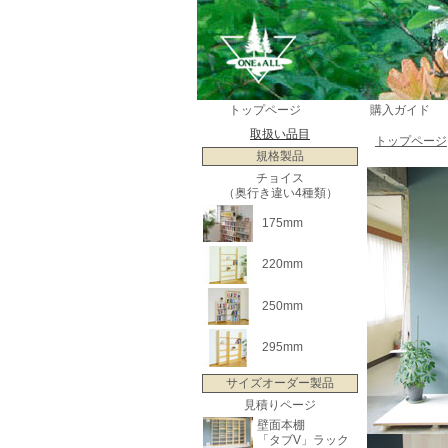
トップページ
購入ガイド
取扱い品目
トップページ
規格製品
チョイス
（奥行き違い4種類）
175mm
220mm
250mm
295mm
サイズオーダー製品
見積りページ
壁面本棚
「タブV」ラック