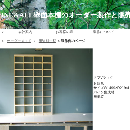
ONE&ALL壁面本棚のオーダー製作と販
会社案内
お客様の声
製作について
＞
オーダーメイド
＞
用途別一覧
＞
製作例のページ
タブVラック
兵庫県
サイズW1499×D219×H
パイン集成材
無塗装