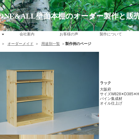
ONE&ALL壁面本棚のオーダー製作と販
会社案内
お客様の声
製作について
＞
オーダーメイド
＞
用途別一覧
＞
製作例のページ
ラック
大阪府
サイズW828✕D385✕H
パイン集成材
オイル仕上げ