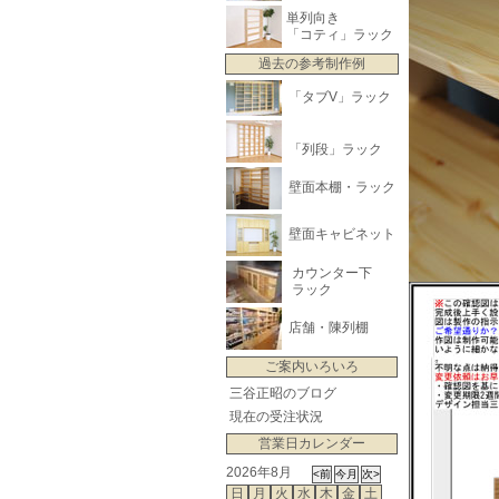
単列向き
「コティ」ラック
過去の参考制作例
「タブV」ラック
「列段」ラック
壁面本棚・ラック
壁面キャビネット
カウンター下
ラック
店舗・陳列棚
ご案内いろいろ
三谷正昭のブログ
現在の受注状況
営業日カレンダー
2026年8月
日
月
火
水
木
金
土