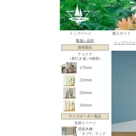
トップページ
購入ガイド
取扱い品目
トップページ
規格製品
チョイス
（奥行き違い4種類）
175mm
220mm
250mm
295mm
サイズオーダー製品
見積りページ
壁面本棚
「タブV」ラック