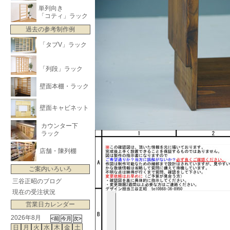
単列向き
「コティ」ラック
過去の参考制作例
「タブV」ラック
「列段」ラック
壁面本棚・ラック
壁面キャビネット
カウンター下
ラック
店舗・陳列棚
ご案内いろいろ
三谷正昭のブログ
現在の受注状況
営業日カレンダー
2026年8月
日
月
火
水
木
金
土