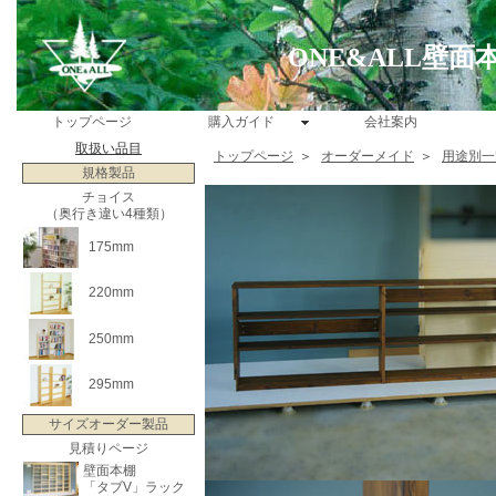
ONE&ALL壁
トップページ
購入ガイド
会社案内
取扱い品目
トップページ
＞
オーダーメイド
＞
用途別一
規格製品
チョイス
（奥行き違い4種類）
175mm
220mm
250mm
295mm
サイズオーダー製品
見積りページ
壁面本棚
「タブV」ラック