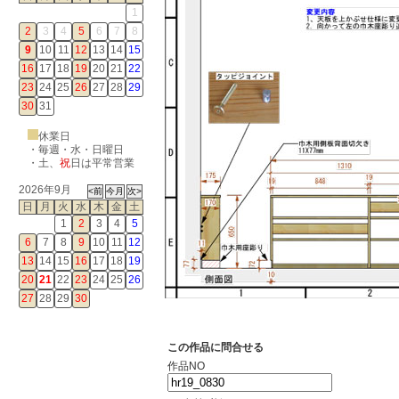
1
2
3
4
5
6
7
8
9
10
11
12
13
14
15
16
17
18
19
20
21
22
23
24
25
26
27
28
29
30
31
休業日
・毎週・水・日曜日
・
土
、
祝
日は平常営業
2026年9月
日
月
火
水
木
金
土
1
2
3
4
5
6
7
8
9
10
11
12
13
14
15
16
17
18
19
20
21
22
23
24
25
26
27
28
29
30
この作品に問合せる
作品NO