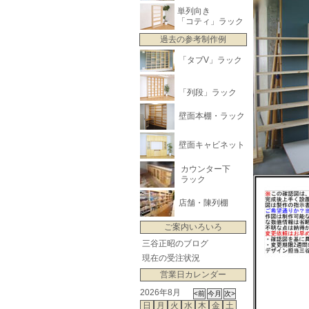
単列向き
「コティ」ラック
過去の参考制作例
「タブV」ラック
「列段」ラック
壁面本棚・ラック
壁面キャビネット
カウンター下
ラック
店舗・陳列棚
ご案内いろいろ
三谷正昭のブログ
現在の受注状況
営業日カレンダー
2026年8月
日
月
火
水
木
金
土