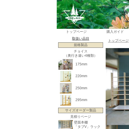
トップページ
購入ガイド
取扱い品目
トップページ
規格製品
チョイス
（奥行き違い4種類）
175mm
220mm
250mm
295mm
サイズオーダー製品
見積りページ
壁面本棚
「タブV」ラック