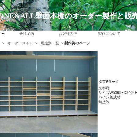
ONE&ALL壁面本棚のオーダー製作と販
会社案内
お客様の声
製作について
＞
オーダーメイド
＞
用途別一覧
＞
製作例のページ
タブVラック
京都府
サイズW5395×D240×H
パイン集成材
無塗装