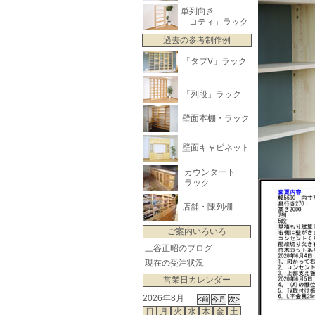
単列向き
「コティ」ラック
過去の参考制作例
「タブV」ラック
「列段」ラック
壁面本棚・ラック
壁面キャビネット
カウンター下
ラック
店舗・陳列棚
ご案内いろいろ
三谷正昭のブログ
現在の受注状況
営業日カレンダー
2026年8月
日
月
火
水
木
金
土