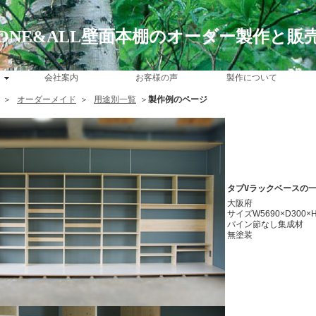
ONE&ALL壁面本棚のオーダー製作と販
会社案内
お客様の声
製作について
＞
オーダーメイド
＞
用途別一覧
＞
製作例のページ
タブVラックベースの
大阪府
サイズW5690×D300×H
パイン節なし集成材
無塗装