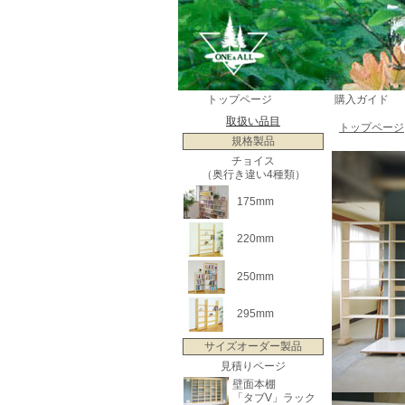
トップページ
購入ガイド
取扱い品目
トップページ
規格製品
チョイス
（奥行き違い4種類）
175mm
220mm
250mm
295mm
サイズオーダー製品
見積りページ
壁面本棚
「タブV」ラック