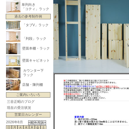
単列向き
「コティ」ラック
過去の参考制作例
「タブV」ラック
「列段」ラック
壁面本棚・ラック
壁面キャビネット
カウンター下
ラック
店舗・陳列棚
ご案内いろいろ
三谷正昭のブログ
現在の受注状況
営業日カレンダー
2026年8月
日
月
火
水
木
金
土