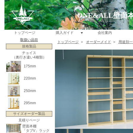
ONE&ALL壁
トップページ
購入ガイド
会社案内
取扱い品目
トップページ
＞
オーダーメイド
＞
用途別一
規格製品
チョイス
（奥行き違い4種類）
175mm
220mm
250mm
295mm
サイズオーダー製品
見積りページ
壁面本棚
「タブV」ラック