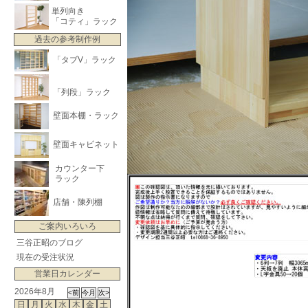
単列向き
「コティ」ラック
過去の参考制作例
「タブV」ラック
「列段」ラック
壁面本棚・ラック
壁面キャビネット
カウンター下
ラック
店舗・陳列棚
ご案内いろいろ
三谷正昭のブログ
現在の受注状況
営業日カレンダー
2026年8月
日
月
火
水
木
金
土