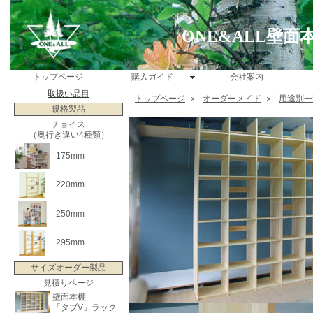
ONE&ALL壁
トップページ
購入ガイド
会社案内
取扱い品目
トップページ
＞
オーダーメイド
＞
用途別一
規格製品
チョイス
（奥行き違い4種類）
175mm
220mm
250mm
295mm
サイズオーダー製品
見積りページ
壁面本棚
「タブV」ラック