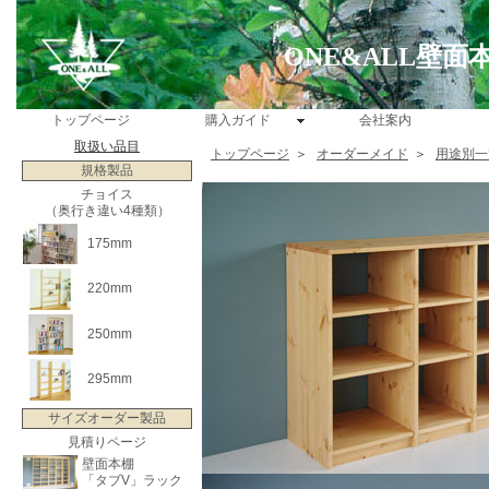
ONE&ALL壁
トップページ
購入ガイド
会社案内
取扱い品目
トップページ
＞
オーダーメイド
＞
用途別一
規格製品
チョイス
（奥行き違い4種類）
175mm
220mm
250mm
295mm
サイズオーダー製品
見積りページ
壁面本棚
「タブV」ラック