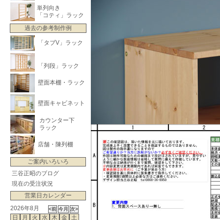
単列向き
「コティ」ラック
過去の参考制作例
「タブV」ラック
「列段」ラック
壁面本棚・ラック
壁面キャビネット
カウンター下
ラック
店舗・陳列棚
ご案内いろいろ
三谷正昭のブログ
現在の受注状況
営業日カレンダー
2026年8月
日
月
火
水
木
金
土