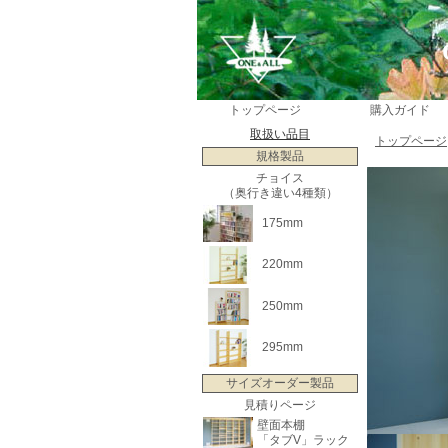
トップページ
購入ガイド
取扱い品目
トップページ
規格製品
チョイス
（奥行き違い4種類）
175mm
220mm
250mm
295mm
サイズオーダー製品
見積りページ
壁面本棚
「タブV」ラック