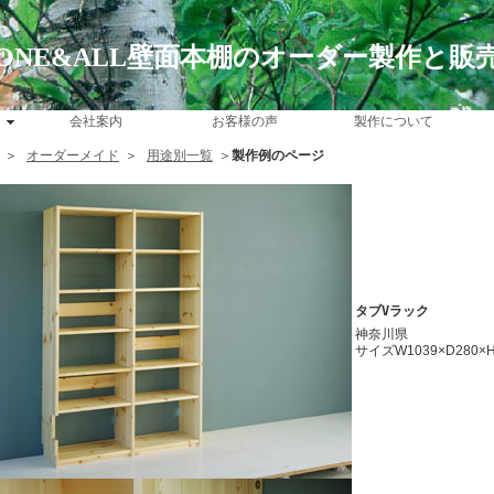
ONE&ALL壁面本棚のオーダー製作と販
会社案内
お客様の声
製作について
＞
オーダーメイド
＞
用途別一覧
＞
製作例のページ
タブVラック
神奈川県
サイズW1039×D280×H