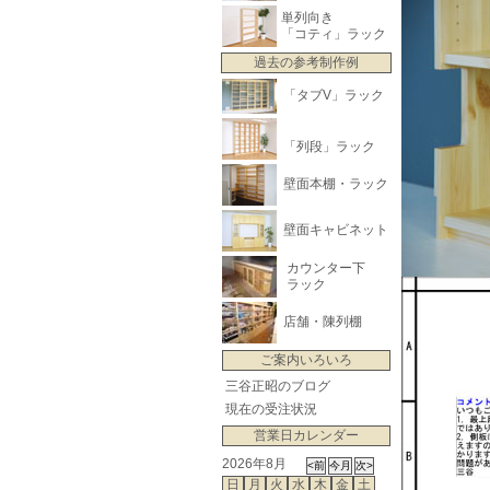
単列向き
「コティ」ラック
過去の参考制作例
「タブV」ラック
「列段」ラック
壁面本棚・ラック
壁面キャビネット
カウンター下
ラック
店舗・陳列棚
ご案内いろいろ
三谷正昭のブログ
現在の受注状況
営業日カレンダー
2026年8月
日
月
火
水
木
金
土