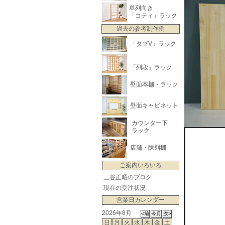
単列向き
「コティ」ラック
過去の参考制作例
「タブV」ラック
「列段」ラック
壁面本棚・ラック
壁面キャビネット
カウンター下
ラック
店舗・陳列棚
ご案内いろいろ
三谷正昭のブログ
現在の受注状況
営業日カレンダー
2026年8月
日
月
火
水
木
金
土