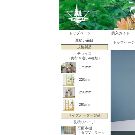
トップページ
購入ガイド
取扱い品目
トップページ
規格製品
チョイス
（奥行き違い4種類）
175mm
220mm
250mm
295mm
サイズオーダー製品
見積りページ
壁面本棚
「タブV」ラック