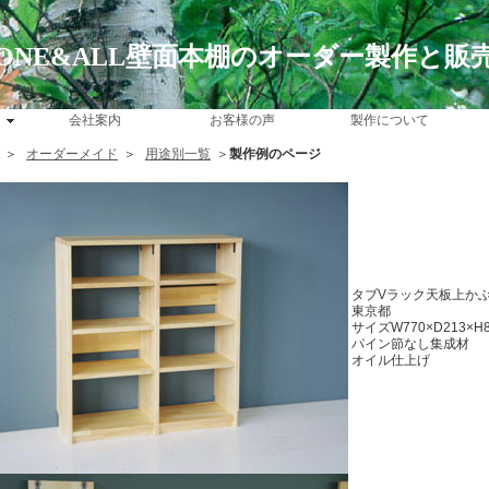
ONE&ALL壁面本棚のオーダー製作と販
会社案内
お客様の声
製作について
＞
オーダーメイド
＞
用途別一覧
＞
製作例のページ
タブVラック天板上か
東京都
サイズW770×D213×H
パイン節なし集成材
オイル仕上げ