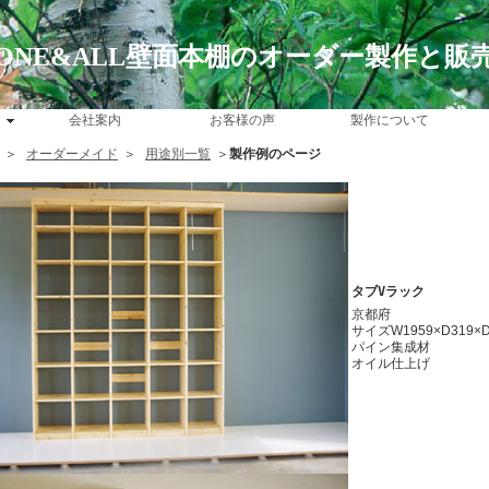
ONE&ALL壁面本棚のオーダー製作と販
会社案内
お客様の声
製作について
＞
オーダーメイド
＞
用途別一覧
＞
製作例のページ
タブVラック
京都府
サイズW1959×D319×D
パイン集成材
オイル仕上げ