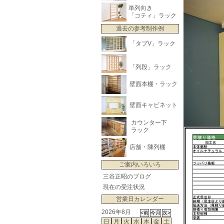
単列向き
「コティ」ラック
過去の参考制作例
「タブV」ラック
「列段」ラック
壁面本棚・ラック
壁面キャビネット
カウンター下
ラック
店舗・陳列棚
ご案内いろいろ
三谷正昭のブログ
現在の受注状況
営業日カレンダー
2026年8月
日
月
火
水
木
金
土