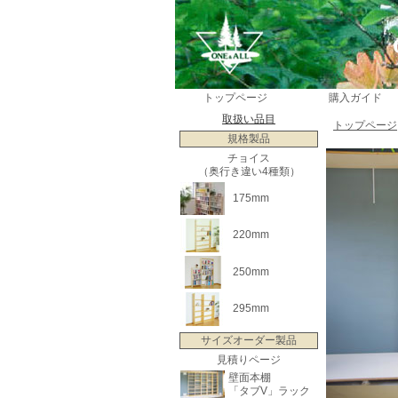
トップページ
購入ガイド
取扱い品目
トップページ
規格製品
チョイス
（奥行き違い4種類）
175mm
220mm
250mm
295mm
サイズオーダー製品
見積りページ
壁面本棚
「タブV」ラック