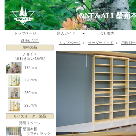
ONE&ALL壁
トップページ
購入ガイド
会社案内
取扱い品目
トップページ
＞
オーダーメイド
＞
用途別一
規格製品
チョイス
（奥行き違い4種類）
175mm
220mm
250mm
295mm
サイズオーダー製品
見積りページ
壁面本棚
「タブV」ラック