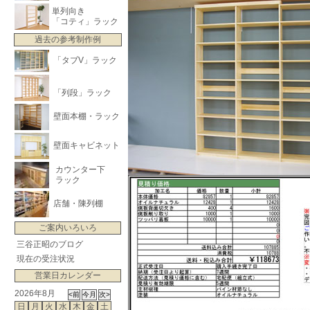
単列向き
「コティ」ラック
過去の参考制作例
「タブV」ラック
「列段」ラック
壁面本棚・ラック
壁面キャビネット
カウンター下
ラック
店舗・陳列棚
ご案内いろいろ
三谷正昭のブログ
現在の受注状況
営業日カレンダー
2026年8月
日
月
火
水
木
金
土