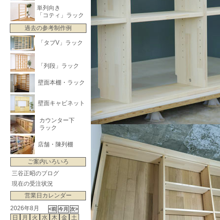
単列向き
「コティ」ラック
過去の参考制作例
「タブV」ラック
「列段」ラック
壁面本棚・ラック
壁面キャビネット
カウンター下
ラック
店舗・陳列棚
ご案内いろいろ
三谷正昭のブログ
現在の受注状況
営業日カレンダー
2026年8月
日
月
火
水
木
金
土