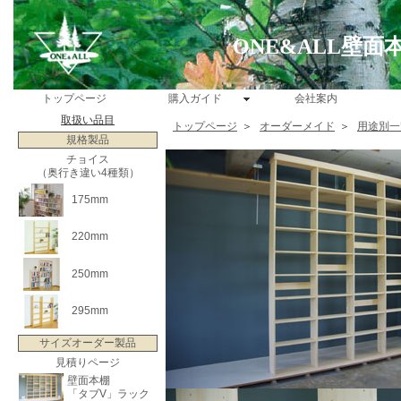
ONE&ALL壁
トップページ
購入ガイド
会社案内
取扱い品目
トップページ
＞
オーダーメイド
＞
用途別一
規格製品
チョイス
（奥行き違い4種類）
175mm
220mm
250mm
295mm
サイズオーダー製品
見積りページ
壁面本棚
「タブV」ラック