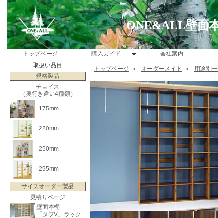
ONE&ALL壁
トップページ
購入ガイド
会社案内
取扱い品目
トップページ
＞
オーダーメイド
＞
用途別一
規格製品
チョイス
（奥行き違い4種類）
175mm
220mm
250mm
295mm
サイズオーダー製品
見積りページ
壁面本棚
「タブV」ラック