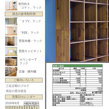
単列向き
「コティ」ラック
過去の参考制作例
「タブV」ラック
「列段」ラック
壁面本棚・ラック
壁面キャビネット
カウンター下
ラック
店舗・陳列棚
ご案内いろいろ
三谷正昭のブログ
現在の受注状況
営業日カレンダー
2026年8月
日
月
火
水
木
金
土