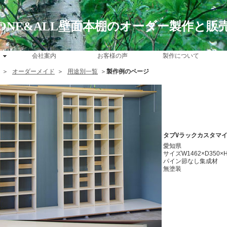
ONE&ALL壁面本棚のオーダー製作と販
会社案内
お客様の声
製作について
＞
オーダーメイド
＞
用途別一覧
＞
製作例のページ
タブVラックカスタマイ
愛知県
サイズW1462×D350×H
パイン節なし集成材
無塗装