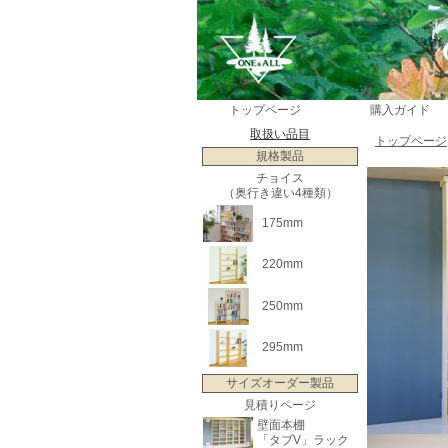
トップページ
購入ガイド
取扱い品目
トップページ
規格製品
チョイス
（奥行き違い4種類）
175mm
220mm
250mm
295mm
サイズオーダー製品
見積りページ
壁面本棚
「タブV」ラック