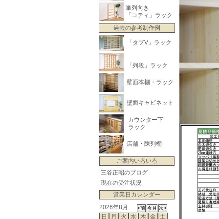
単列向き
「コティ」ラック
過去の参考制作例
「タブV」ラック
「列段」ラック
壁面本棚・ラック
壁面キャビネット
カウンター下
ラック
店舗・陳列棚
ご案内いろいろ
三谷正昭のブログ
現在の受注状況
営業日カレンダー
2026年8月
日
月
火
水
木
金
土