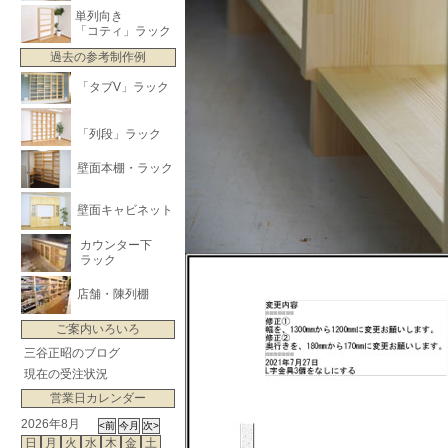
単列向き
「コティ」ラック
過去の参考制作例
「タブV」ラック
「列段」ラック
壁面本棚・ラック
壁面キャビネット
カウンター下
ラック
店舗・陳列棚
ご案内いろいろ
三谷正昭のブログ
現在の受注状況
営業日カレンダー
2026年8月
日
月
火
水
木
金
土