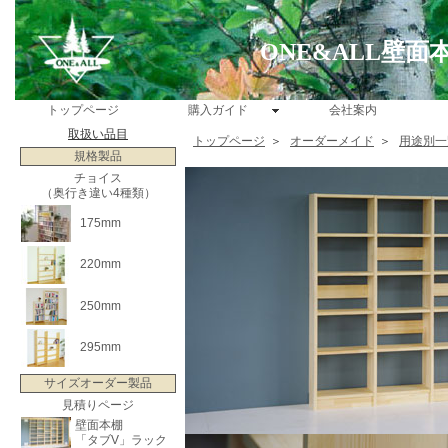
ONE&ALL壁
トップページ
購入ガイド
会社案内
取扱い品目
トップページ
＞
オーダーメイド
＞
用途別一
規格製品
チョイス
（奥行き違い4種類）
175mm
220mm
250mm
295mm
サイズオーダー製品
見積りページ
壁面本棚
「タブV」ラック