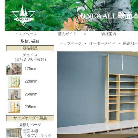
ONE&ALL壁
トップページ
購入ガイド
会社案内
取扱い品目
トップページ
＞
オーダーメイド
＞
用途別一
規格製品
チョイス
（奥行き違い4種類）
175mm
220mm
250mm
295mm
サイズオーダー製品
見積りページ
壁面本棚
「タブV」ラック