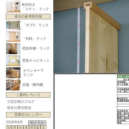
単列向き
「コティ」ラック
過去の参考制作例
「タブV」ラック
「列段」ラック
壁面本棚・ラック
壁面キャビネット
カウンター下
ラック
店舗・陳列棚
ご案内いろいろ
三谷正昭のブログ
現在の受注状況
営業日カレンダー
2026年8月
日
月
火
水
木
金
土