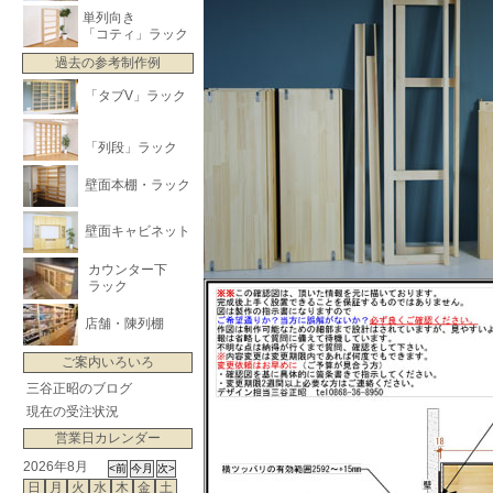
単列向き
「コティ」ラック
過去の参考制作例
「タブV」ラック
「列段」ラック
壁面本棚・ラック
壁面キャビネット
カウンター下
ラック
店舗・陳列棚
ご案内いろいろ
三谷正昭のブログ
現在の受注状況
営業日カレンダー
2026年8月
日
月
火
水
木
金
土