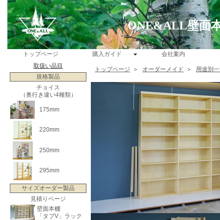
ONE&ALL壁
トップページ
購入ガイド
会社案内
取扱い品目
トップページ
＞
オーダーメイド
＞
用途別一
規格製品
チョイス
（奥行き違い4種類）
175mm
220mm
250mm
295mm
サイズオーダー製品
見積りページ
壁面本棚
「タブV」ラック