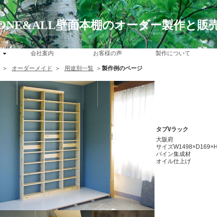
ONE&ALL壁面本棚のオーダー製作と販
会社案内
お客様の声
製作について
＞
オーダーメイド
＞
用途別一覧
＞
製作例のページ
タブVラック
大阪府
サイズW1498×D169×H
パイン集成材
オイル仕上げ