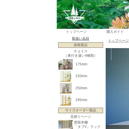
トップページ
購入ガイド
取扱い品目
トップページ
規格製品
チョイス
（奥行き違い4種類）
175mm
220mm
250mm
295mm
サイズオーダー製品
見積りページ
壁面本棚
「タブV」ラック