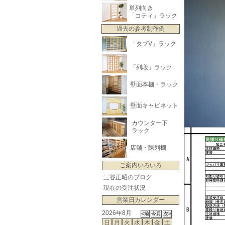
単列向き
「コティ」ラック
過去の参考制作例
「タブV」ラック
「列段」ラック
壁面本棚・ラック
壁面キャビネット
カウンター下
ラック
店舗・陳列棚
ご案内いろいろ
三谷正昭のブログ
現在の受注状況
営業日カレンダー
2026年8月
日
月
火
水
木
金
土