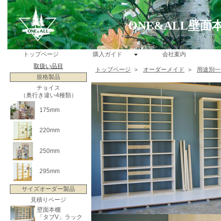
ONE&ALL壁
トップページ
購入ガイド
会社案内
取扱い品目
トップページ
＞
オーダーメイド
＞
用途別一
規格製品
チョイス
（奥行き違い4種類）
175mm
220mm
250mm
295mm
サイズオーダー製品
見積りページ
壁面本棚
「タブV」ラック