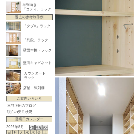
単列向き
「コティ」ラック
過去の参考制作例
「タブV」ラック
「列段」ラック
壁面本棚・ラック
壁面キャビネット
カウンター下
ラック
店舗・陳列棚
ご案内いろいろ
三谷正昭のブログ
現在の受注状況
営業日カレンダー
2026年8月
日
月
火
水
木
金
土