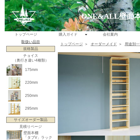
ONE&ALL壁
トップページ
購入ガイド
会社案内
取扱い品目
トップページ
＞
オーダーメイド
＞
用途別一
規格製品
チョイス
（奥行き違い4種類）
175mm
220mm
250mm
295mm
サイズオーダー製品
見積りページ
壁面本棚
「タブV」ラック