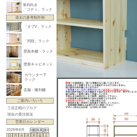
単列向き
「コティ」ラック
過去の参考制作例
「タブV」ラック
「列段」ラック
壁面本棚・ラック
壁面キャビネット
カウンター下
ラック
店舗・陳列棚
ご案内いろいろ
三谷正昭のブログ
現在の受注状況
営業日カレンダー
2026年8月
日
月
火
水
木
金
土