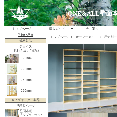
ONE&ALL壁
トップページ
購入ガイド
会社案内
取扱い品目
トップページ
＞
オーダーメイド
＞
用途別一
規格製品
チョイス
（奥行き違い4種類）
175mm
220mm
250mm
295mm
サイズオーダー製品
見積りページ
壁面本棚
「タブV」ラック