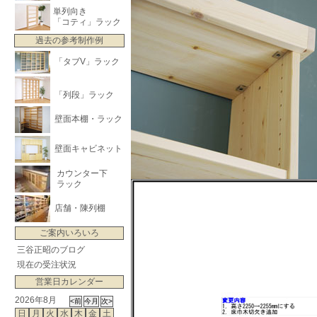
単列向き
「コティ」ラック
過去の参考制作例
「タブV」ラック
「列段」ラック
壁面本棚・ラック
壁面キャビネット
カウンター下
ラック
店舗・陳列棚
ご案内いろいろ
三谷正昭のブログ
現在の受注状況
営業日カレンダー
2026年8月
日
月
火
水
木
金
土