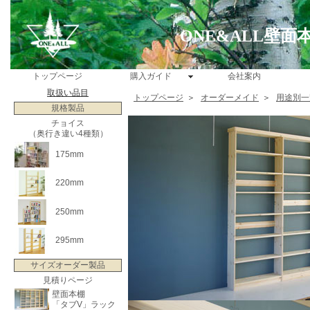
ONE&ALL壁
トップページ
購入ガイド
会社案内
取扱い品目
トップページ
＞
オーダーメイド
＞
用途別一
規格製品
チョイス
（奥行き違い4種類）
175mm
220mm
250mm
295mm
サイズオーダー製品
見積りページ
壁面本棚
「タブV」ラック