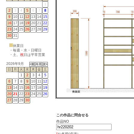
1
2
3
4
5
6
7
8
9
10
11
12
13
14
15
16
17
18
19
20
21
22
23
24
25
26
27
28
29
30
31
休業日
・毎週・水・日曜日
・
土
、
祝
日は平常営業
2026年9月
日
月
火
水
木
金
土
1
2
3
4
5
6
7
8
9
10
11
12
13
14
15
16
17
18
19
20
21
22
23
24
25
26
27
28
29
30
この作品に問合せる
作品NO