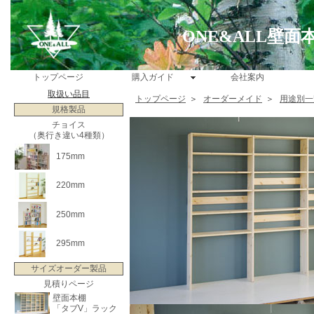
ONE&ALL壁
トップページ
購入ガイド
会社案内
取扱い品目
トップページ
＞
オーダーメイド
＞
用途別一
規格製品
チョイス
（奥行き違い4種類）
175mm
220mm
250mm
295mm
サイズオーダー製品
見積りページ
壁面本棚
「タブV」ラック