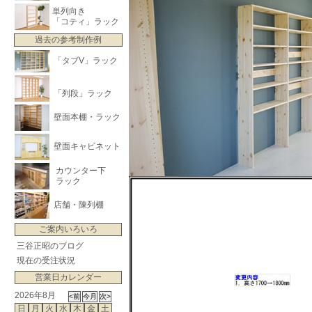
単列向き
「コティ」ラック
過去の参考制作例
「タブV」ラック
「列段」ラック
壁面本棚・ラック
壁面キャビネット
カウンター下
ラック
店舗・陳列棚
ご案内いろいろ
三谷正昭のブログ
現在の受注状況
営業日カレンダー
2026年8月
日
月
火
水
木
金
土