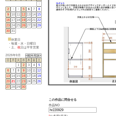
1
2
3
4
5
6
7
8
9
10
11
12
13
14
15
16
17
18
19
20
21
22
23
24
25
26
27
28
29
30
31
休業日
・毎週・水・日曜日
・
土
、
祝
日は平常営業
2026年9月
日
月
火
水
木
金
土
1
2
3
4
5
6
7
8
9
10
11
12
13
14
15
16
17
18
19
20
21
22
23
24
25
26
27
28
29
30
この作品に問合せる
作品NO