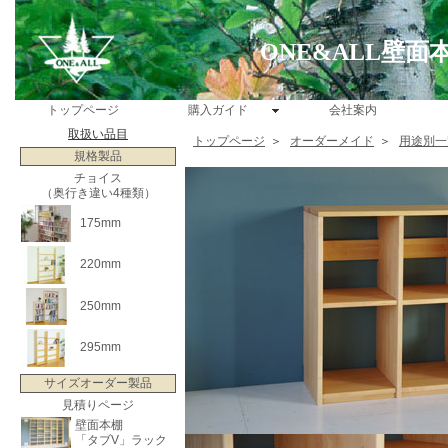
ONE&ALL壁
トップページ
購入ガイド
会社案内
取扱い品目
トップページ
＞
オーダーメイド
＞
用途別一
規格製品
チョイス
（奥行き違い4種類）
175mm
220mm
250mm
295mm
サイズオーダー製品
見積りページ
壁面本棚
「タブV」ラック