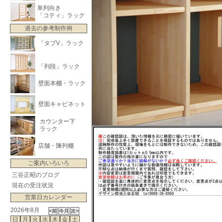
単列向き
「コティ」ラック
過去の参考制作例
「タブV」ラック
「列段」ラック
壁面本棚・ラック
壁面キャビネット
カウンター下
ラック
店舗・陳列棚
ご案内いろいろ
三谷正昭のブログ
現在の受注状況
営業日カレンダー
2026年8月
日
月
火
水
木
金
土