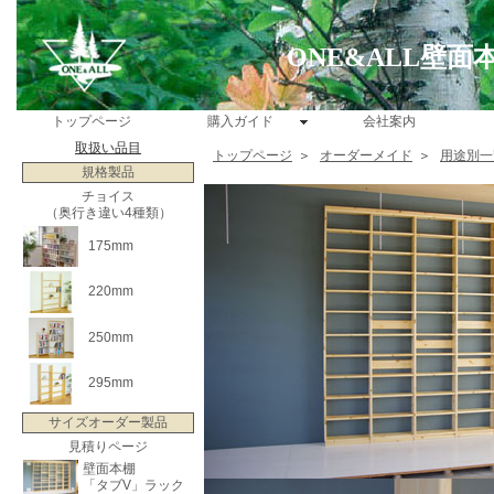
ONE&ALL壁
トップページ
購入ガイド
会社案内
取扱い品目
トップページ
＞
オーダーメイド
＞
用途別一
規格製品
チョイス
（奥行き違い4種類）
175mm
220mm
250mm
295mm
サイズオーダー製品
見積りページ
壁面本棚
「タブV」ラック