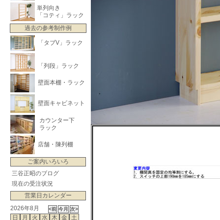
単列向き
「コティ」ラック
過去の参考制作例
「タブV」ラック
「列段」ラック
壁面本棚・ラック
壁面キャビネット
カウンター下
ラック
店舗・陳列棚
ご案内いろいろ
三谷正昭のブログ
現在の受注状況
営業日カレンダー
2026年8月
日
月
火
水
木
金
土