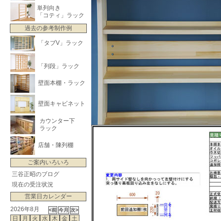
単列向き
「コティ」ラック
過去の参考制作例
「タブV」ラック
「列段」ラック
壁面本棚・ラック
壁面キャビネット
カウンター下
ラック
店舗・陳列棚
ご案内いろいろ
三谷正昭のブログ
現在の受注状況
営業日カレンダー
2026年8月
日
月
火
水
木
金
土