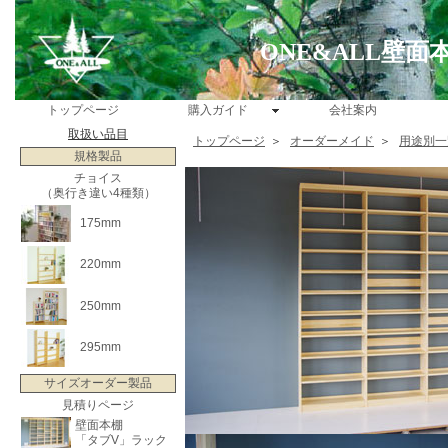
ONE&ALL壁
トップページ
購入ガイド
会社案内
取扱い品目
トップページ
＞
オーダーメイド
＞
用途別一
規格製品
チョイス
（奥行き違い4種類）
175mm
220mm
250mm
295mm
サイズオーダー製品
見積りページ
壁面本棚
「タブV」ラック