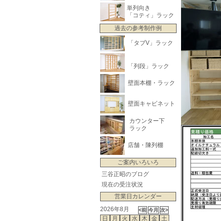
単列向き
「コティ」ラック
過去の参考制作例
「タブV」ラック
「列段」ラック
壁面本棚・ラック
壁面キャビネット
カウンター下
ラック
店舗・陳列棚
ご案内いろいろ
三谷正昭のブログ
現在の受注状況
営業日カレンダー
2026年8月
日
月
火
水
木
金
土