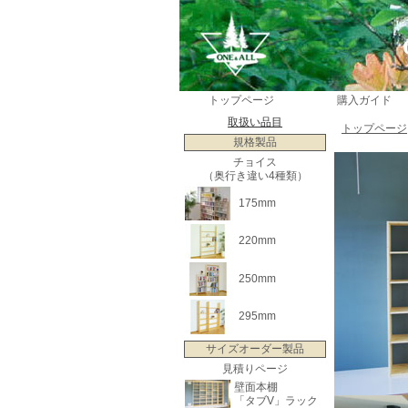
トップページ
購入ガイド
取扱い品目
トップページ
規格製品
チョイス
（奥行き違い4種類）
175mm
220mm
250mm
295mm
サイズオーダー製品
見積りページ
壁面本棚
「タブV」ラック