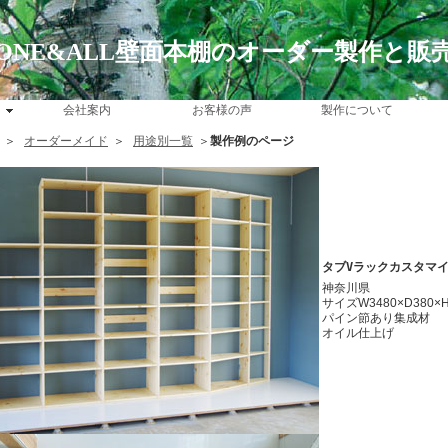
ONE&ALL壁面本棚のオーダー製作と販
会社案内
お客様の声
製作について
＞
オーダーメイド
＞
用途別一覧
＞
製作例のページ
タブVラックカスタマ
神奈川県
サイズW3480×D380×H
パイン節あり集成材
オイル仕上げ