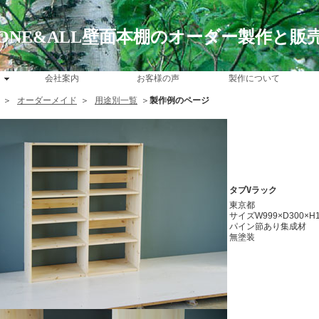
ONE&ALL壁面本棚のオーダー製作と販
会社案内
お客様の声
製作について
＞
オーダーメイド
＞
用途別一覧
＞
製作例のページ
タブVラック
東京都
サイズW999×D300×H
パイン節あり集成材
無塗装