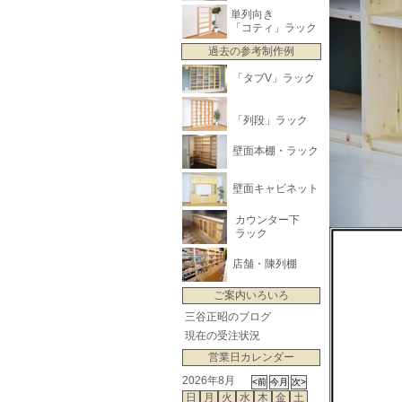
単列向き
「コティ」ラック
過去の参考制作例
「タブV」ラック
「列段」ラック
壁面本棚・ラック
壁面キャビネット
カウンター下
ラック
店舗・陳列棚
ご案内いろいろ
三谷正昭のブログ
現在の受注状況
営業日カレンダー
2026年8月
日
月
火
水
木
金
土