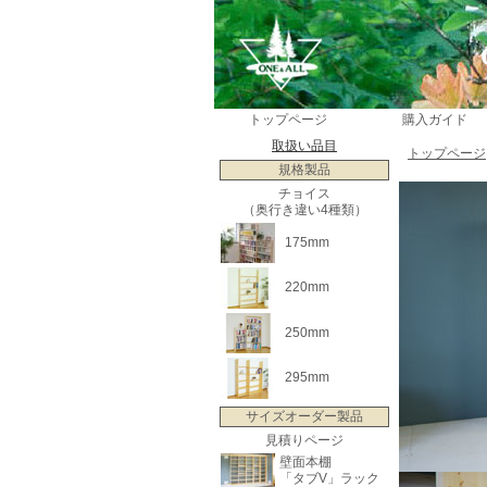
トップページ
購入ガイド
取扱い品目
トップページ
規格製品
チョイス
（奥行き違い4種類）
175mm
220mm
250mm
295mm
サイズオーダー製品
見積りページ
壁面本棚
「タブV」ラック