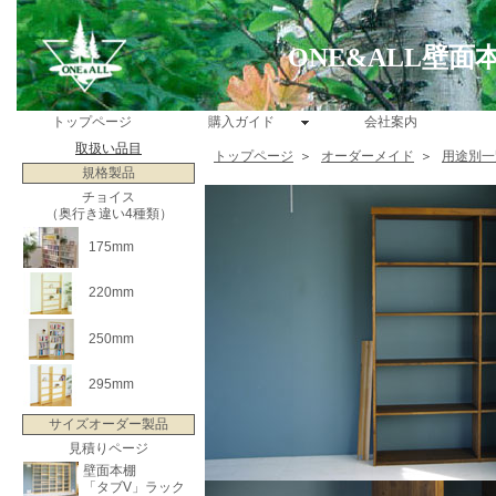
ONE&ALL壁
トップページ
購入ガイド
会社案内
取扱い品目
トップページ
＞
オーダーメイド
＞
用途別一
規格製品
チョイス
（奥行き違い4種類）
175mm
220mm
250mm
295mm
サイズオーダー製品
見積りページ
壁面本棚
「タブV」ラック