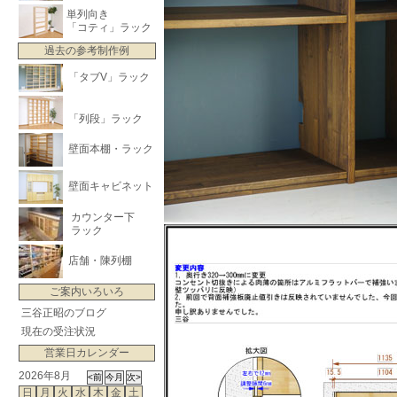
単列向き
「コティ」ラック
過去の参考制作例
「タブV」ラック
「列段」ラック
壁面本棚・ラック
壁面キャビネット
カウンター下
ラック
店舗・陳列棚
ご案内いろいろ
三谷正昭のブログ
現在の受注状況
営業日カレンダー
2026年8月
日
月
火
水
木
金
土